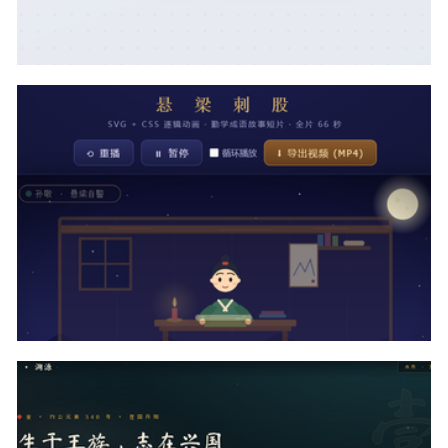
css+svg实现鼠标悬浮卡片进度条转动代码
svg+css实现成语故事动画解释代码