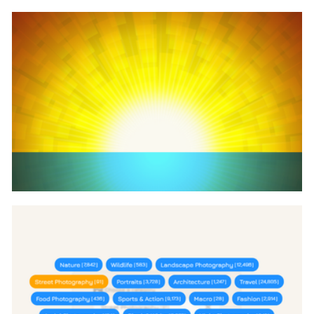
svg+css颜色名文字围成圆盘代码
gsap+svg实现玛雅天空动画代码