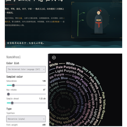
svg+gsap实现国风端午节由来动画讲解全屏幻灯片代码