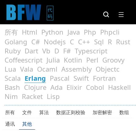
代
码
所有
Html
Python
Java
Php
Phpcli
Golang
C#
Nodejs
C
C++
Sql
R
Rust
Ruby
Dart
Vb
D
F#
Typescript
Coffeescript
Julia
Kotlin
Perl
Groovy
Lua
Vala
Ocaml
Assembly
Objectc
Scala
Erlang
Pascal
Swift
Fortran
Bash
Clojure
Ada
Elixir
Cobol
Haskell
Nim
Racket
Lisp
所有
文件
算法
数据正则校验
加密解密
数组
通讯
其他