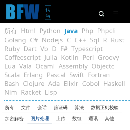
代
码
所有
Html
Python
Java
Php
Phpcli
Golang
C#
Nodejs
C
C++
Sql
R
Rust
Ruby
Dart
Vb
D
F#
Typescript
Coffeescript
Julia
Kotlin
Perl
Groovy
Lua
Vala
Ocaml
Assembly
Objectc
Scala
Erlang
Pascal
Swift
Fortran
Bash
Clojure
Ada
Elixir
Cobol
Haskell
Nim
Racket
Lisp
所有
文件
会话
验证码
算法
数据正则校验
加密解密
图片处理
上传
数组
通讯
其他