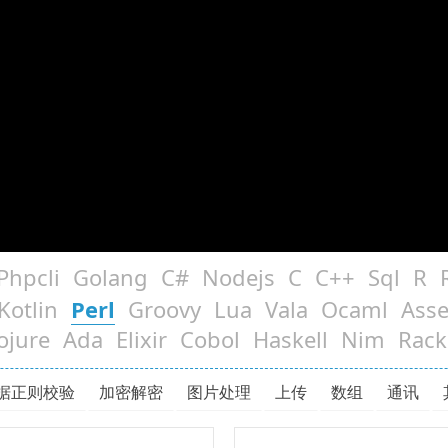
Phpcli
Golang
C#
Nodejs
C
C++
Sql
R
Kotlin
Perl
Groovy
Lua
Vala
Ocaml
Ass
ojure
Ada
Elixir
Cobol
Haskell
Nim
Rack
据正则校验
加密解密
图片处理
上传
数组
通讯