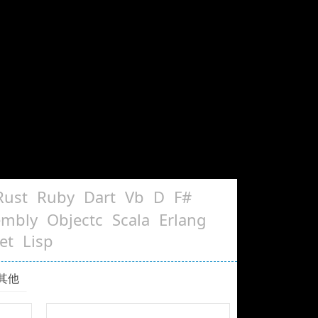
Rust
Ruby
Dart
Vb
D
F#
embly
Objectc
Scala
Erlang
et
Lisp
其他