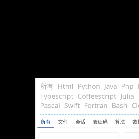
所有
Html
Python
Java
Php
Typescript
Coffeescript
Julia
Pascal
Swift
Fortran
Bash
Cl
所有
文件
会话
验证码
算法
数