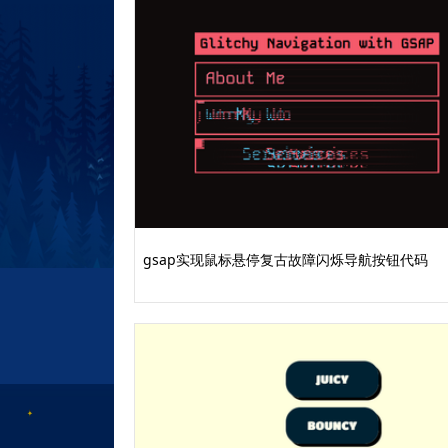
gsap实现鼠标悬停复古故障闪烁导航按钮代码