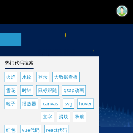
热门代码搜索
火焰
水纹
登录
大数据看板
雪花
时钟
鼠标跟随
gsap动画
粒子
播放器
canvas
svg
hover
文字
滑块
导航
红包
vue代码
react代码