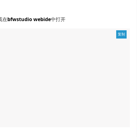
或在
bfwstudio webide
中打开