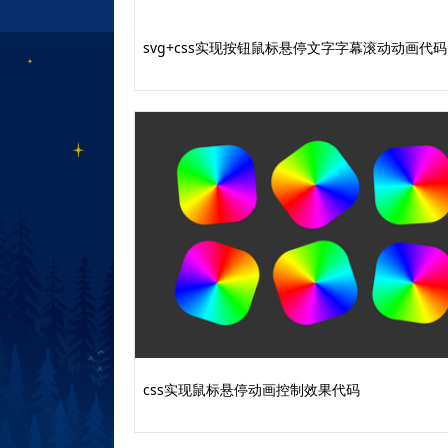
svg+css实现按钮鼠标悬停文字字幕滚动动画代码
css实现鼠标悬停动画控制效果代码