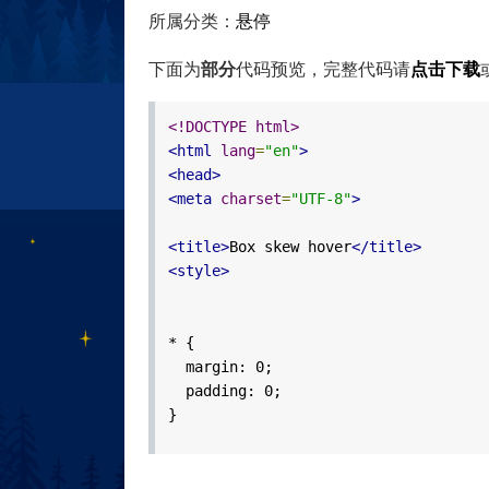
所属分类：
悬停
下面为
部分
代码预览，完整代码请
点击下载
<!DOCTYPE html>
<html
lang
=
"en"
>
<head>
<meta
charset
=
"UTF-8"
>
<title>
Box skew hover
</title>
<style>
* {
margin: 0;
padding: 0;
}
body {
font-family: "Lato", sans-serif;