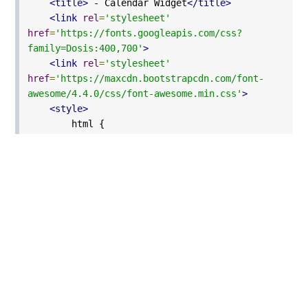
<title>
- Calendar Widget
</title>
<link
rel
=
'stylesheet'
href
=
'https://fonts.googleapis.com/css?
family=Dosis:400,700'
>
<link
rel
=
'stylesheet'
href
=
'https://maxcdn.bootstrapcdn.com/font-
awesome/4.4.0/css/font-awesome.min.css'
>
<style>
html {
position: relative;
position: absolute;
width: 100%;
height: 100%;
left: 0;
top: 0;
right: 0;
bottom: 0;
}
body {
background-color: #e6dc83;