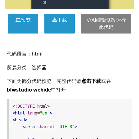
预览
下载
AI编辑修改运行
此代码
代码语言：
html
所属分类：
选择器
下面为
部分
代码预览，完整代码请
点击下载
或在
bfwstudio webide
中打开
<!DOCTYPE html>
<html
lang
=
"en"
>
<head>
<meta
charset
=
"UTF-8"
>