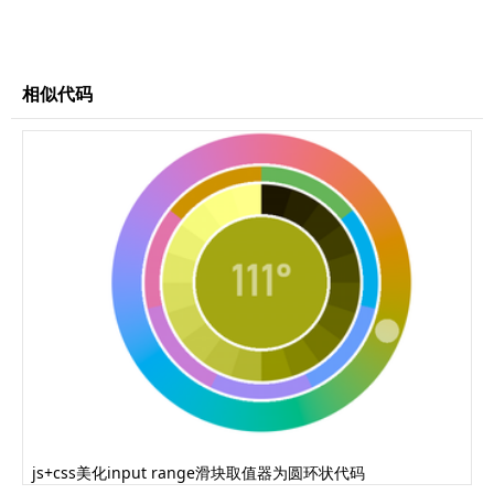
text-align: center;
color: #fcee6d;
margin: 0 0 30px 0;
}
相似代码
section.calendar form {
position: relative;
display: flex;
flex-direction: row;
flex-wrap: wrap;
align-items: flex-start;
align-content: flex-start;
}
section.calendar form label.weekday {
display: inline-block;
width: 25px;
margin: 8px;
text-align: center;
color: #999;
}
js+css美化input range滑块取值器为圆环状代码
section.calendar form form {