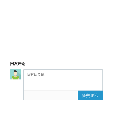
}
section.calendar {
background-color: #29323f;
font-family: 'Dosis', sans-serif;
color: #fff;
width: 290px;
padding: 45px;
position: absolute;
top: 50%;
left: 50%;
网友评论
0
-webkit-transform:
translateY(-50%) translateX(-50%);
transform: translateY(-50%)
translateX(-50%);
box-shadow: 5px 10px 20px rgba(0,
0, 0, 0.6);
提交评论
border-radius: 5px;
}
section.calendar h1 {