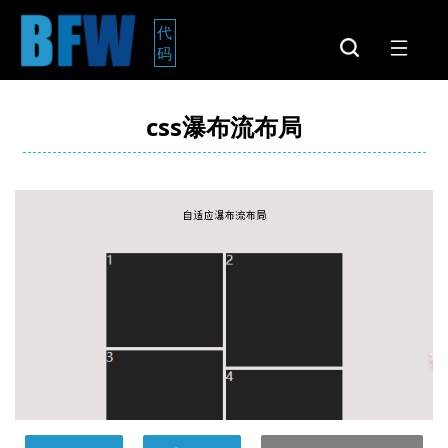
代
码
css瀑布流布局