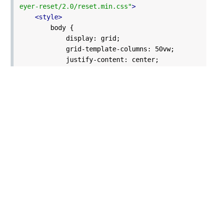
eyer-reset/2.0/reset.min.css"
>
<style>
body {
display: grid;
grid-template-columns: 50vw;
justify-content: center;
overflow-x: hidden;
margin-bottom: 3em;
}
h2 {
justify-self: center;
margin: 3em 0;
font: 1em monospace;
}
.waterfall {
display: grid;
grid-template-columns:
repeat(auto-fill, minmax(133px, 1fr));
.........完整代码请登录后点击上方下载按钮
下载查看