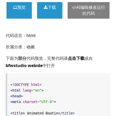
预览
下载
AI编辑修改运行
此代码
代码语言：
html
所属分类：
动画
下面为
部分
代码预览，完整代码请
点击下载
或在
bfwstudio webide
中打开
<!DOCTYPE html>
<html
lang
=
"en"
>
<head>
<meta
charset
=
"UTF-8"
>
<title>
Animated Boatin
</title>