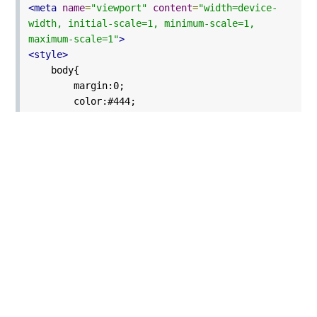
<meta
name
=
"viewport"
content
=
"width=device-
width, initial-scale=1, minimum-scale=1,
maximum-scale=1"
>
<style>
body{
margin:0;
color:#444;
background:#8ab7a0;
font:300 18px/18px Roboto, sans-serif;
}
*,:after,:before{box-sizing:border-box}
.pull-left{float:left}
.pull-right{float:right}
.clearfix:after,.clearfix:before{content:'';di
splay:table}
.clearfix:after{clear:both;display:block}
.boat{
top:50%;
left:50%;