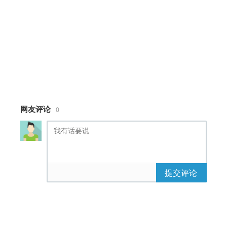
margin-top:-75px;
position:absolute;
margin-left:-105px;
}
.boat .wrap{
margin:auto;
width:210px;
height:150px;
overflow:hidden;
position:relative;
网友评论
0
padding:50px 0 0 25px;
}
.boat .main{
bottom:-3px;
position:relative;
-webkit-animation:boat-start 1s
提交评论
infinite;
animation:boat-start 1s infinite;
}
.boat .boat-top-layer .top:before,
.boat .boat-top-layer .top:after,