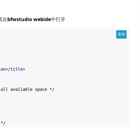
或在
bfwstudio webide
中打开
ion
</title>
available space */
*/