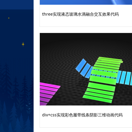
three实现液态玻璃水滴融合交互效果代码
div+css实现彩色履带线条阴影三维动画代码