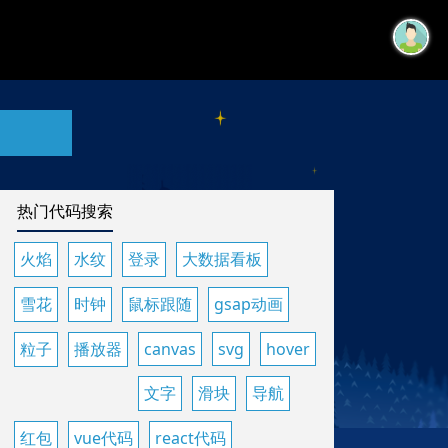
热门代码搜索
火焰
水纹
登录
大数据看板
雪花
时钟
鼠标跟随
gsap动画
粒子
播放器
canvas
svg
hover
文字
滑块
导航
红包
vue代码
react代码