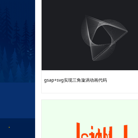
gsap+svg实现三角漩涡动画代码