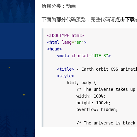
所属分类：
动画
下面为
部分
代码预览，完整代码请
点击下载
<!DOCTYPE html>
<html
lang
=
"en"
>
<head>
<meta
charset
=
"UTF-8"
>
<title>
- Earth orbit CSS animat
<style>
html, body {
/* The universe takes up all 
width: 100%;
height: 100vh;
overflow: hidden;
/* The universe is black 
background-color: black;
}