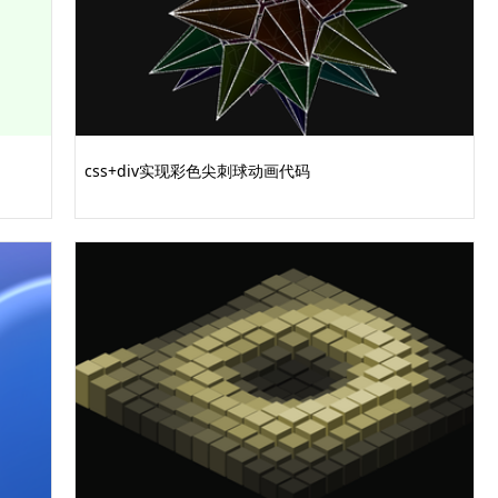
css+div实现彩色尖刺球动画代码