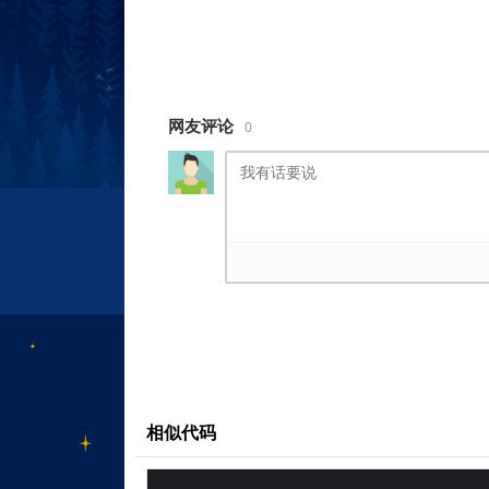
#sun {
position: absolute;
/* Positions the top-left cor
/* in the middle of the box */
网友评论
0
top: 50%;
left: 50%;
/* Play with.........完
相似代码