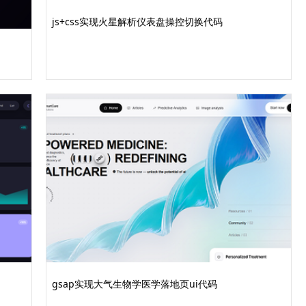
js+css实现火星解析仪表盘操控切换代码
ar;
dlist .col-sm-4 .solution-card {
码请登录后点击上方下载按钮下载查看
gsap实现大气生物学医学落地页ui代码