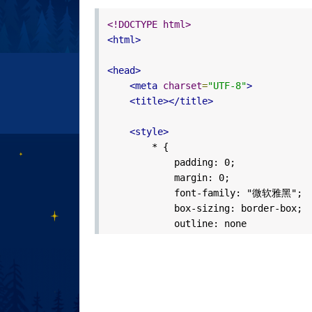
<!DOCTYPE html>
<html>
<head>
<meta
charset
=
"UTF-8"
>
<title></title>
<style>
* {
padding: 0;
margin: 0;
font-family: "微软雅黑";
box-sizing: border-box;
outline: none
}
:after,:before {
box-sizing: inherit
}
a {