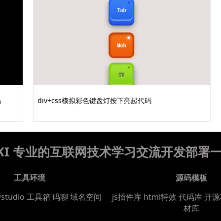
码
div+css模拟彩色键盘灯按下亮起代码
WIKI 专业的互联网技术学习交流开发部署
工具环境
源码模板
wstudio
工具箱
码聊
域名空间
js插件库
html特效
代码库
开源
材库