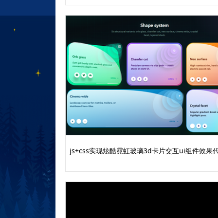
js+css实现炫酷霓虹玻璃3d卡片交互ui组件效果