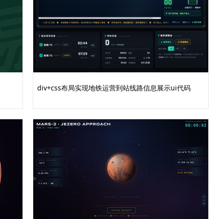
le {
div+css布局实现地铁运营到站线路信息展示ui代码
ardlist {
 {
rdlist .col-sm-4 {