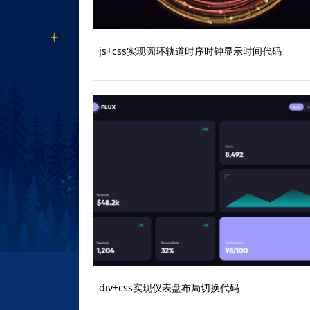
top: 0;
transition: all .15s line
box-sizing: border-box
js+css实现圆环轨道时序时钟显示时间代码
}
.selected-solution .solution-car
height: 4.........完整代
div+css实现仪表盘布局切换代码