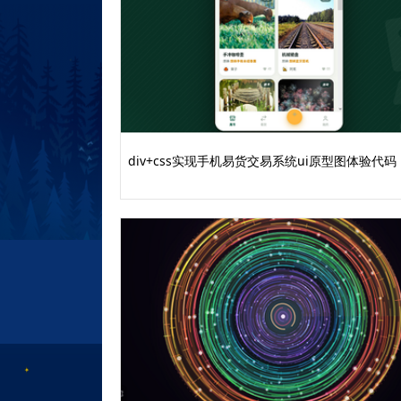
height: 695px;
width: 1200px
}
.selected-solution .layer-tit
color: #393b40;
padding: 50px 0 30px;
text-align: center;
font-size: 30px;
div+css实现手机易货交易系统ui原型图体验代码
letter-spacing: 1.09px
}
/*主体列表*/
.selected-solution .solution-c
max-width: 1200px;
margin: 20px auto 0
}
.swiper-slide,.swiper-wrapper
height: 560px!important
}
.selected-solution .solution-ca
padding: 0 10px;