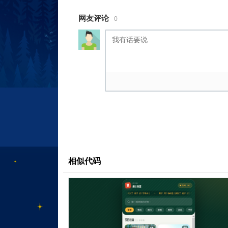
text-decoration: none;
color: inherit
网友评论
0
}
ul {
list-style: none
}
.col-sm-4 {
float: left;
position: relative;
width: 33.33333333%
}
.selected-solution {
height: 695px;
background: #f1f3ff
相似代码
}
.selected-solution>div {
position: relative;
width: 1270px;
margin: 0 auto
}
.selected-solution .swiper-con