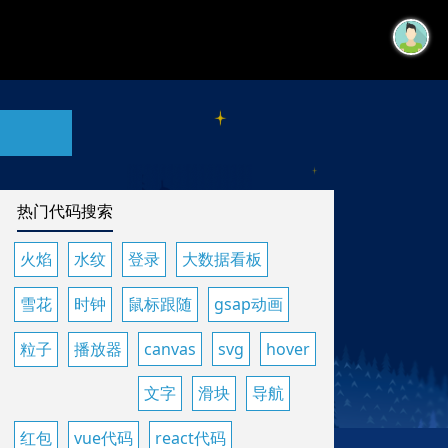
热门代码搜索
火焰
水纹
登录
大数据看板
雪花
时钟
鼠标跟随
gsap动画
粒子
播放器
canvas
svg
hover
文字
滑块
导航
红包
vue代码
react代码