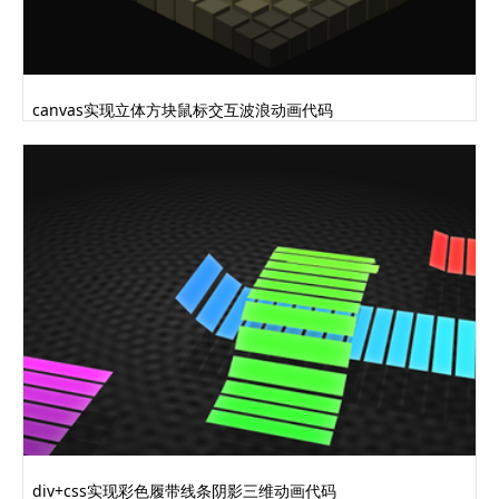
canvas实现立体方块鼠标交互波浪动画代码
div+css实现彩色履带线条阴影三维动画代码