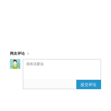
position: absolute;
left: 50%;
top: 30%;
-webkit-transform:
translateZ(-10px) rotateX(60deg)
rotateZ(29deg) rotateY(0deg)!important;
transform: translateZ(-10px)
rotateX(60deg) rotateZ(29deg)
rotateY(0deg)!important;
-webkit-transform-style: preserve-
网友评论
0
3d;
transform-style: preserve-3d;
-webkit-transform-origin: 0 0 0;
transform-origin: 0 0 0;
}
@-webkit-keyframes wrapper {
提交评论
50% {
-webkit-transform:
translateZ(-10px) rotateX(60deg)
rotateZ(29deg) rotateY(-180deg);
transform: translateZ(-10px)