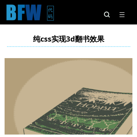
代
码
纯css实现3d翻书效果