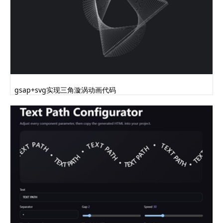
gsap+svg实现三角漩涡动画代码