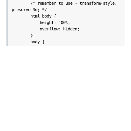
/* remember to use - transform-style:
preserve-3d; */
html,body {
height: 100%;
overflow: hidden;
}
body {
background: radial-
gradient(#E4CEA6, #9C8763);
-webkit-perspective: 900px;
perspective: 900px;
margin: 0;
}
#flip {
-webkit-animation: wrapper 6s
ease-in-out infinite;
animation: wrapper 6s ease-in-out
infinite;
height: 350px;
width: 253px;