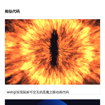
rotateX(60deg) rotateZ(29deg)
rotateY(-180deg);
相似代码
}
}
@keyframes wrapp.........完整代码请登录后点击上方
下载按钮下载查看
webgl实现鼠标可交互的恶魔之眼动画代码