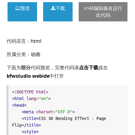
预览
下载
AI编辑修改运行
此代码
代码语言：
html
所属分类：
动画
下面为
部分
代码预览，完整代码请
点击下载
或在
bfwstudio webide
中打开
<!DOCTYPE html>
<html
lang
=
"en"
>
<head>
<meta
charset
=
"UTF-8"
>
<title>
CSS 3D Bending Effect - Page
Flip
</title>
<style>