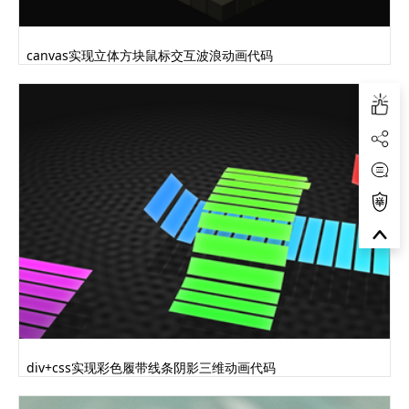
canvas实现立体方块鼠标交互波浪动画代码
div+css实现彩色履带线条阴影三维动画代码