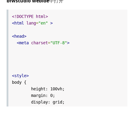
bfwstudio webide
中打开
<!DOCTYPE html>
<html
lang
=
"en"
>
<head>
<meta
charset
=
"UTF-8"
>
<style>
body {
height: 100vh;
margin: 0;
display: grid;
place-items: center;
}
#container{