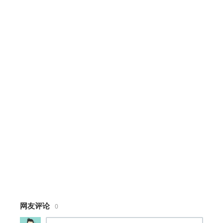
position: relative;
height:300px;
width: 300px;
}
#circle {
position: relative;
width.........完整代码请登录后点击上方下载
按钮下载查看
网友评论
0