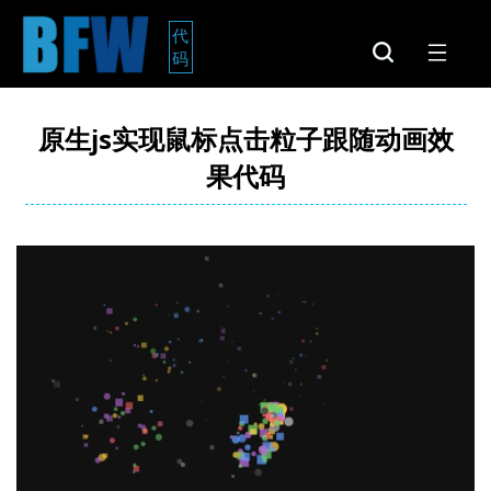
代
码
原生js实现鼠标点击粒子跟随动画效
果代码