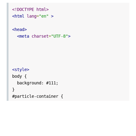
<!DOCTYPE html>
<html
lang
=
"en"
>
<head>
<meta
charset
=
"UTF-8"
>
<style>
body {
background: #111;
}
#particle-container {
position: fixed;
top: 0;
left: 0;
width: 100vw;
height: 100vh;