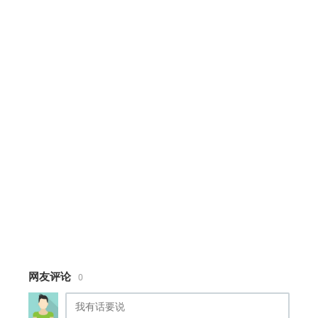
pointer-events: none;
/* so it doesn't block clicks */
overflow: hidden;
z-index: 9999;
}
.particle {
position: absolute;.........完整代码请登录后点
击上方下载按钮下载查看
网友评论
0