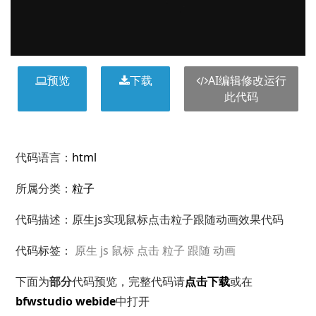
预览
下载
AI编辑修改运行
此代码
代码语言：
html
所属分类：
粒子
代码描述：原生js实现鼠标点击粒子跟随动画效果代码
代码标签：
原生
js
鼠标
点击
粒子
跟随
动画
下面为
部分
代码预览，完整代码请
点击下载
或在
bfwstudio webide
中打开