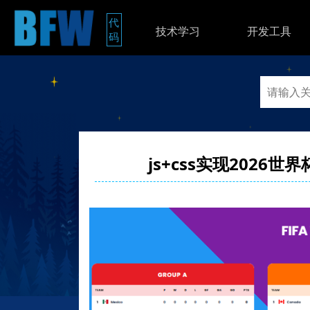
代
技术学习
开发工具
码
js+css实现202