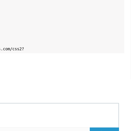
s.com/css2?
display=swap');