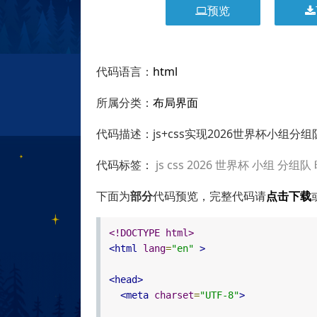
预览
代码语言：
html
所属分类：
布局界面
代码描述：js+css实现2026世界杯小组
代码标签：
js
css
2026
世界杯
小组
分组队
下面为
部分
代码预览，完整代码请
点击下载
<!DOCTYPE html>
<html
lang
=
"en"
>
<head>
<meta
charset
=
"UTF-8"
>