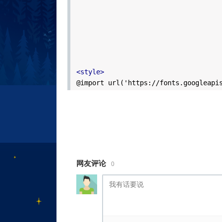
<style>
@import url('https://fonts.googleapi
family=Poppins:wght@400;500;600;700&
:root {
--group-color-a: #E61D25;
--group-color-b: #FF6B00;
--group-color-c: #2196F3;
--group-color-d: #7B1FA2;
网友评论
0
--group-color-e: #FF1744;
--group-color-f: #00BCD4;
--group-color-g: #00E676;
--group-color-h: #FFEB3B;
--group-color-i: #FF9800;