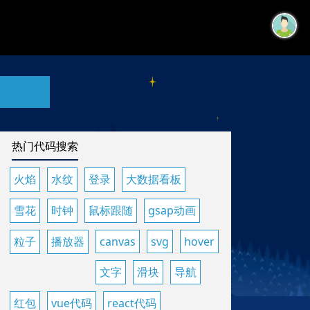
热门代码搜索
火焰
水纹
登录
大数据看板
雪花
时钟
鼠标跟随
gsap动画
粒子
播放器
canvas
svg
hover
文字
滑块
导航
红包
vue代码
react代码