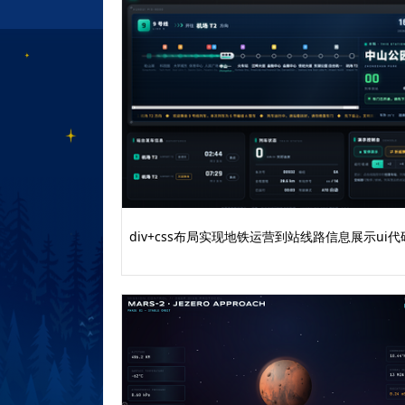
display: grid;
grid-template-columns: repeat(auto-
gap: 60px;
perspective: 1000px;
}
.group-wrapper {
background: white;
border-radius: 24px;
overflow: hidden;
display: flex;
flex-direction: column;
div+css布局实现地铁运营到站线路信息展示ui代
position: relative;
}
.group-wrapper::before {
content: '';
position: absolute;
top: 0;
left: 0;