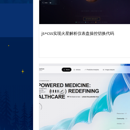
right: 0;
height: 8px;
background: linear-gradient(90deg, 
z-index: 1;
}
js+css实现火星解析仪表盘操控切换代码
.group-wrapper:nth-child(1) { --acce
.group-wrapper:nth-child(2) { --acce
.group-wrapper:nth-child(3) { -
载查看