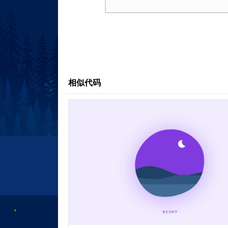
--group-color-j: #E91E63;
--group-color-k: #009688;
--group-color-l: #673AB7;
}
* {
margin: 0;
相似代码
padding: 0;
box-sizing: border-box;
}
body {
font-family: 'Poppins', sans-serif
background: linear-gradient(45deg, 
0 80%, #00BCD4 0);
background-size: 100% 100%;
background-position: 0 0;
background-attachment: fixed;
min-height: 100vh;
padding: 80px 20px;
position: relative;