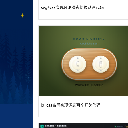
overflow-x: hidden;
svg+css实现环形昼夜切换动画代码
}
header {
text-align: center;
margin-bottom: 100px;
}
header h1 {
font-size: 3.5rem;
font-weight: 900;
letter-spacing: -1.5px;
color: white;
margin-bottom: 20px;
js+css布局实现逼真两个开关代码
text-transform: uppercase;
}
#groups-container {