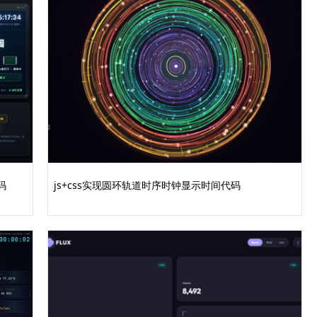
fit, minmax(600px, 1fr));
码
js+css实现圆环轨道时序时钟显示时间代码