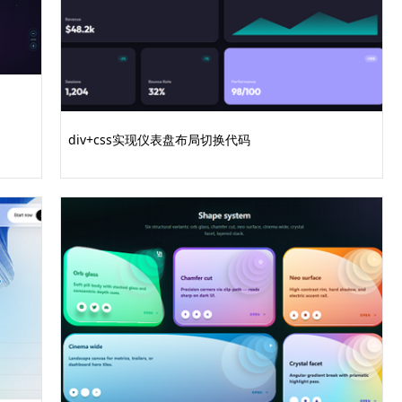
currentColor 0%, currentColor 100%);
nt-color: var(--group-color-a); }
div+css实现仪表盘布局切换代码
nt-color: var(--group-color-b); }
-accent-color: va.........完整代码请登录后点击上方下载按钮下