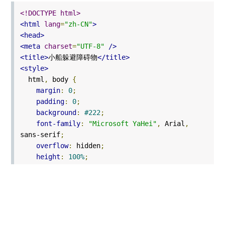
<!DOCTYPE html>
<html
lang
=
"zh-CN"
>
<head>
<meta
charset
=
"UTF-8"
/>
<title>
小船躲避障碍物
</title>
<style>
html
,
body
{
margin
:
0
;
padding
:
0
;
background
:
#222
;
font-family
:
"Microsoft YaHei"
,
Arial
,
sans-serif
;
overflow
:
hidden
;
height
:
100%
;
display
:
flex
;
align-items
:
center
;
justify-content
:
center
;
}
#
wrap
{
position
:
relative
;