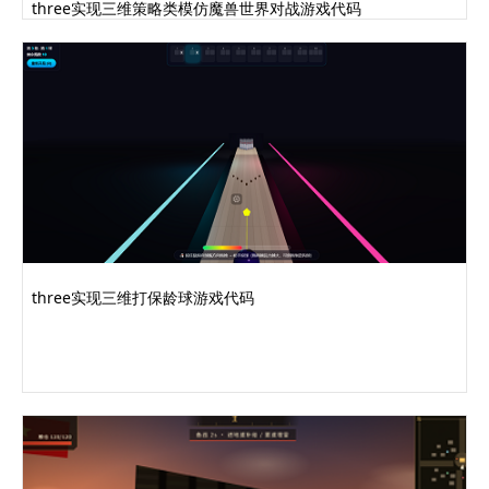
three实现三维策略类模仿魔兽世界对战游戏代码
text-shadow
:
1px
1px
2px
rgba
(
0
,
0
,
0
,
0.5
);
}
</style>
</head>
<body>
<div
id
=
"wrap"
>
<canvas
id
=
"game"
width
=
"800"
height
=
"500"
>
</canvas>
<div
id
=
"hud"
>
<div
class
=
"score"
>
得分:
<span
id
=
"score"
>
0
</span></div>
<div
class
=
"dist"
>
距离:
<span
three实现三维打保龄球游戏代码
id
=
"dist"
>
0.........完整代码请登录后点击上方下载按
钮下载查看