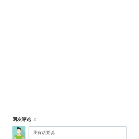
width
:
800px
;
max-width
:
100%
;
}
canvas
{
display
:
block
;
width
:
100%
;
background
:
#87ceeb
;
border-radius
:
8px
;
box-shadow
:
0
10px
30px
rgba
(
0
,
0
,
0
,
0.4
);
cursor
:
none
;
}
#
hud
{
position
:
absolute
;
top
:
10px
;
left
:
12px
;
color
:
#fff
;
font-weight
:
bold
;
网友评论
0
text-shadow
:
1px
1px
3px
rgba
(
0
,
0
,
0
,
0.6
);
pointer-events
:
none
;
font-size
:
16px
;