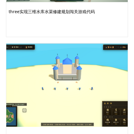
font-size
:
42px
;
margin
:
0
0
8px
;
three实现三维水库水渠修建规划闯关游戏代码
letter-spacing
:
2px
;
}
#
overlay p
{
margin
:
4px
0
;
font-size
:
16px
;
opacity
:
0.95
;
}
#
overlay
.
key
{
color
:
#ffe082
;
font-weight
:
bold
;
}
.
hide
{
display
:
none
!important
;
}
#
info
{
position
:
absolute
;
bottom
:
10px
;
left
:
12px
;
color
:
#fff
;
font-size
:
12px
;
opacity
:
0.7
;