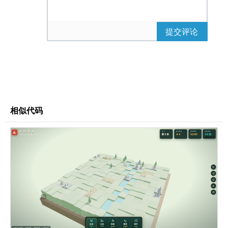
}
#
hud
.
score
{
font-size
:
22px
;
}
#
hud
.
dist
{
font-size
:
14px
;
opacity
:
0.9
;
提交评论
}
#
overlay
{
position
:
absolute
;
inset
:
0
;
display
:
flex
;
flex-direction
:
column
;
相似代码
align-items
:
center
;
justify-content
:
center
;
color
:
#fff
;
text-shadow
:
2px
2px
6px
rgba
(
0
,
0
,
0
,
0.7
);
text-align
:
center
;
background
:
rgba
(
0
,
0
,
0
,
0.25
);
border-radius
:
8px
;
pointer-events
:
none
;
}
#
overlay h1
{