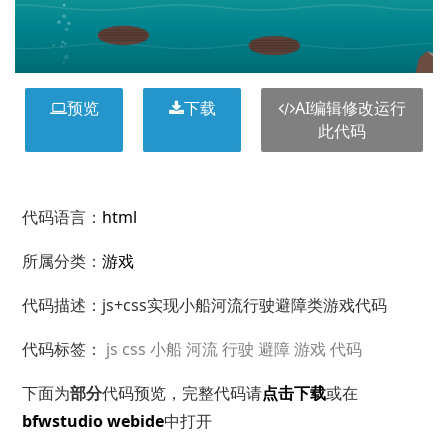
预览
下载
AI编辑修改运行
此代码
代码语言：
html
所属分类：
游戏
代码描述：js+css实现小船河流行驶避障类游戏代码
代码标签：
js
css
小船
河流
行驶
避障
游戏
代码
下面为
部分
代码预览，完整代码请
点击下载
或在
bfwstudio webide
中打开