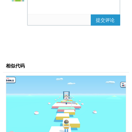
between; align-items: flex-start;
}
.hud-block {
提交评论
background: var(--card);
backdrop-filter: blur(14px);
border: 1px solid var(--border);
border-radius: 14px;
padding: 10px 18px; min-width: 100px;
text-align: center;
}
相似代码
.hud-label {
font-size: 0.65rem; letter-spacing:
0.15em;
text-transform: uppercase; color:
rgba(232,237,245,0.5); margin-bottom: 2px;
}
.hud-value {
font-family: 'Orbitron', monospace;
font-weight: 700;
font-size: 1.4rem; color: var(--accent);