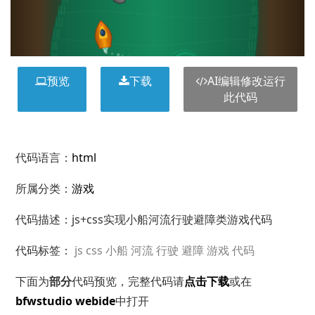
预览
下载
AI编辑修改运行
此代码
代码语言：
html
所属分类：
游戏
代码描述：js+css实现小船河流行驶避障类游戏代码
代码标签：
js
css
小船
河流
行驶
避障
游戏
代码
下面为
部分
代码预览，完整代码请
点击下载
或在
bfwstudio webide
中打开