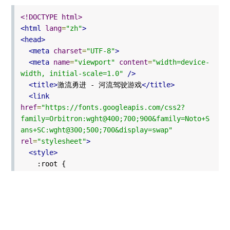
<!DOCTYPE html>
<html
lang
=
"zh"
>
<head>
<meta
charset
=
"UTF-8"
>
<meta
name
=
"viewport"
content
=
"width=device-
width, initial-scale=1.0"
/>
<title>
激流勇进 - 河流驾驶游戏
</title>
<link
href
=
"https://fonts.googleapis.com/css2?
family=Orbitron:wght@400;700;900&family=Noto+S
ans+SC:wght@300;500;700&display=swap"
rel
=
"stylesheet"
>
<style>
:root {
--bg: #0a1628;
--fg: #e8edf5;
--accent: #f59e0b;
--accent2: #06d6a0;
--card: rgba(10, 22, 40, 0.85);