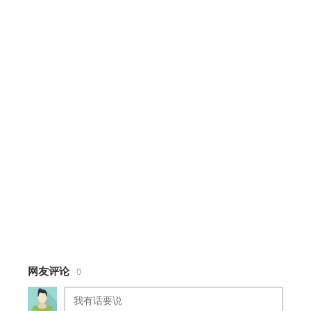
--border: rgba(245, 158, 11, 0.3);
--danger: #ef4444;
}
* { margin: 0; padding: 0; box-sizing:
border-box; }
html, body {
width: 100%; height: 100%;
background: var(--bg);
overflow: hidden;
font-family: 'Noto Sans SC', sans-serif;
color: var(--fg);
}
canvas { display: block; width: 100vw;
height: 100vh; }
.hud {
position: fixed; top: 0; left: 0; right:
0;
网友评论
0
z-index: 10; pointer-events: none;
padding: 16px 24px;
display: flex; justify-content: space-