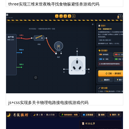
z-index: 10; overflow: hidden;
three实现三维末世夜晚寻找食物躲避怪兽游戏代码
border: 1px solid rgba(255,255,255,0.1);
}
.speed-bar-fill {
position: absolute; bottom: 0; left: 0;
right: 0;
background: linear-gradient(to top,
var(--accent2), var(--accent));
border-radius: 10px; transition: height
0.3s ease;
}
.overlay {
position: fixed; inset: 0; z-index: 50;
display: flex; flex-direction: column;
align-items: center; justify-content:
center;
js+css实现多关卡物理电路接电接线游戏代码
background: rgba(6,12,24,0.88);
backdrop-filter: blur(16px);
transition: opacity 0.4s ease;
}