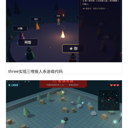
.overlay.hidden { opacity: 0; pointer-
events: none; }
.overlay-title {
font-family: 'Orbitron', monospace;
font-weight: 900;
font-size: clamp(2rem, 6vw, 3.8rem);
letter-spacing: 0.04em;
background: linear-gradient(135deg,
var(--accent), var(--accent2));
-webkit-background-clip: text; -webkit-
text-fill-color: transparent;
three实现三维狼人杀游戏代码
background-clip: text; margin-bottom:
12px;
}
.overlay-sub {
font-size: clamp(0.85rem, 2vw, 1.1rem);
color: rgba(232,237,245,0.6);
margin-bottom: 32px; tex.........完整代码
请登录后点击上方下载按钮下载查看