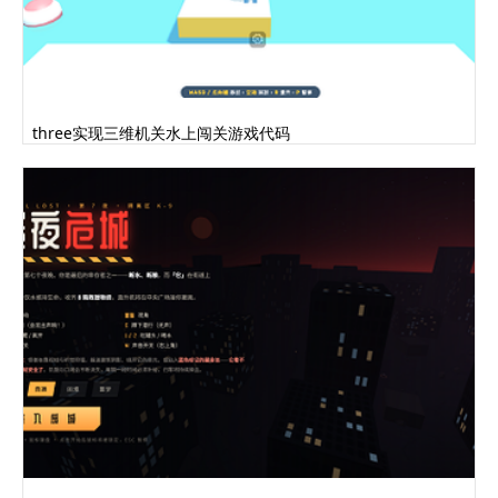
}
.hud-lives { display: flex; gap: 6px;
justify-content: center; margin-top: 4px; }
.life-pip {
width: 14px; height: 14px; border-
three实现三维机关水上闯关游戏代码
radius: 50%;
background: var(--danger);
box-shadow: 0 0 8px rgba(239,68,68,0.6);
transition: opacity 0.3s, transform
0.3s;
}
.life-pip.lost { opacity: 0.15; transform:
scale(0.7); box-shadow: none; }
.speed-bar-wrap {
position: fixed; right: 20px; top: 50%;
transform: translateY(-50%);
width: 10px; height: 180px;
background: rgba(255,255,255,0.08);
border-radius: 10px;