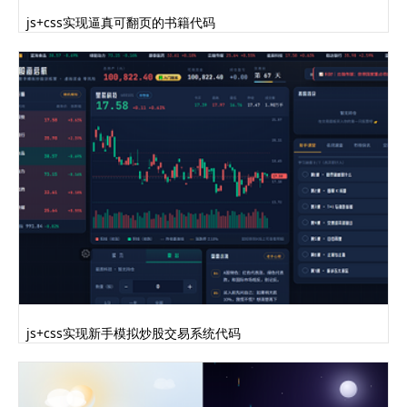
js+css实现逼真可翻页的书籍代码
js+css实现新手模拟炒股交易系统代码