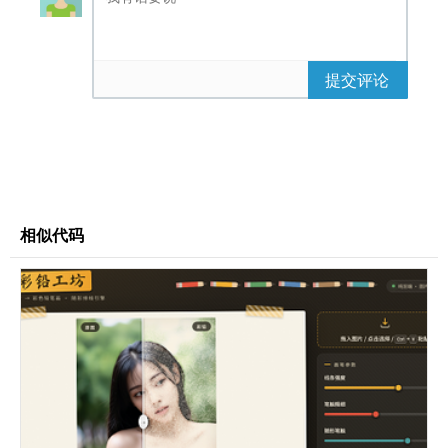
}
h2 {
font-size: 1rem;
color: #aaa;
提交评论
margin-bottom: 2rem;
font-weight: 300;
}
.visualizer {
height: 60px;
display: flex;
align-items: center;
相似代码
justify-content: center;
gap: 5px;
margin-bottom: 2rem;
}
.........完整代码请登录后点击上方下载按钮下
载查看