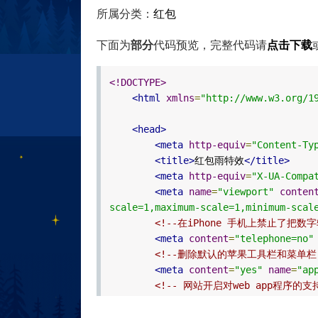
所属分类：
红包
下面为
部分
代码预览，完整代码请
点击下载
<!DOCTYPE>
<html
xmlns
=
"http://www.w3.org/1
<head>
<meta
http-equiv
=
"Content-Ty
<title>
红包雨特效
</title>
<meta
http-equiv
=
"X-UA-Compa
<meta
name
=
"viewport"
conten
scale=1,maximum-scale=1,minimum-scal
<!--在iPhone 手机上禁止了把数
<meta
content
=
"telephone=no"
<!--删除默认的苹果工具栏和菜单栏-
<meta
content
=
"yes"
name
=
"ap
<!-- 网站开启对web app程序
default（白色），可以定为black（黑色）和bl
<meta
name
=
"apple-mobile-web