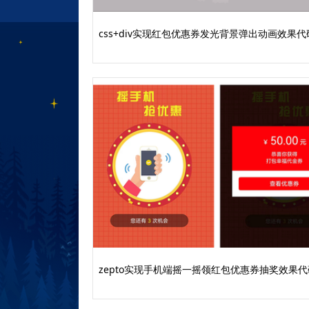
css+div实现红包优惠券发光背景弹出动画效果代
zepto实现手机端摇一摇领红包优惠券抽奖效果代