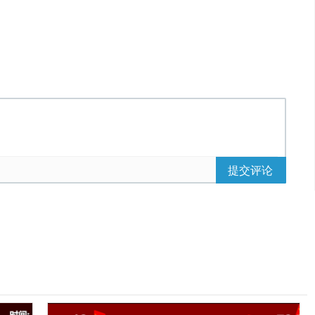
, object, iframe,
方下载按钮下载查看
提交评论