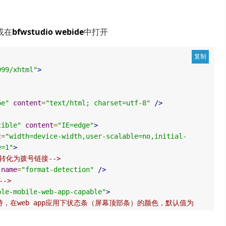
或在
bfwstudio webide
中打开
999/xhtml"
>
pe"
content
=
"text/html; charset=utf-8"
/>
tible"
content
=
"IE=edge"
>
t
=
"width=device-width,user-scalable=no,initial-
e=1"
>
字转化为拨号链接-->
name
=
"format-detection"
/>
->
ple-mobile-web-app-capable"
>
的支持，在web app应用下状态条（屏幕顶部条）的颜色，默认值为
ack-translucent（灰色半透明）-->
-app-status-bar-style"
content
=
"black"
>