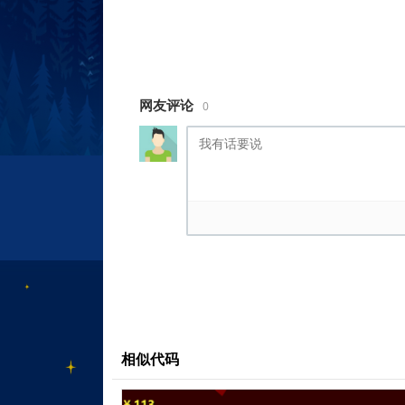
<style
type
=
"text/css"
>
html, body, div, span, applet
.........完整代码请登录后点击上
网友评论
0
相似代码