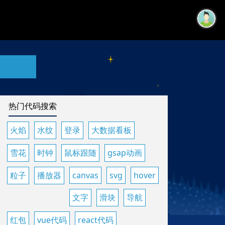
热门代码搜索
火焰
水纹
登录
大数据看板
雪花
时钟
鼠标跟随
gsap动画
粒子
播放器
canvas
svg
hover
文字
滑块
导航
红包
vue代码
react代码