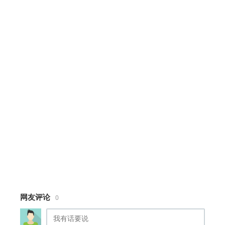
--grid-color: rgba(26, 26, 26, 0.05);
}
* {
box-sizing: border-box;
margin: 0;
padding: 0;
}
body {
background-color: #d7d3c9;
font-family: -apple-system,
BlinkMacSystemFont, "Segoe UI", Roboto,
Helvetica,
Arial, sans-serif;
height: 100vh;
display: flex;
align-items: center;
网友评论
0
justify-content: center;
user-select: none;
}