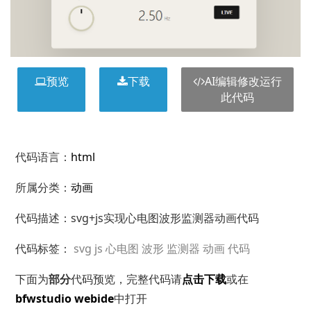
预览
下载
AI编辑修改运行
此代码
代码语言：
html
所属分类：
动画
代码描述：svg+js实现心电图波形监测器动画代码
代码标签：
svg
js
心电图
波形
监测器
动画
代码
下面为
部分
代码预览，完整代码请
点击下载
或在
bfwstudio webide
中打开