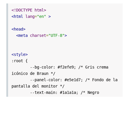
<!DOCTYPE html>
<html
lang
=
"en"
>
<head>
<meta
charset
=
"UTF-8"
>
<style>
:root {
--bg-color: #f2efe9; /* Gris crema
icónico de Braun */
--panel-color: #e5e1d7; /* Fondo de la
pantalla del monitor */
--text-main: #1a1a1a; /* Negro
tipográfico puro */
--text-muted: #8c8980; /* Gris de
etiquetas secundarias */
--accent-blue: #004bff; /* Azul
cobalto industrial */