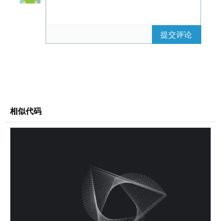
/* El Chasis */
.device-container {
提交评论
background-color: var(--bg-color);
width: 480px;
padding: 40px;
border-radius: 6px;
box-shadow: 0 40px 80px rgba(0, 0, 0,
0.12),
inset 0 1px 0 rgba(255, 255,
相似代码
255, 0.8);
}
/* Cabecera */
.device-header {
display: flex;
justify-content: space-between;
ali.........完整代码请登录后点击上方下载按
钮下载查看