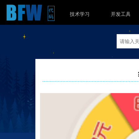
代
技术学习
开发工具
码