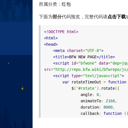
所属分类：
红包
下面为
部分
代码预览，完整代码请
点击下载
<!DOCTYPE html>
<html>
<head>
<meta
charset
=
"UTF-8"
>
<title>
BFW NEW PAGE
</title>
<script
id
=
"bfwone"
data
=
"dep=jq
src
=
"http://repo.bfw.wiki/bfwrepo/js
<script
type
=
"text/javascript"
>
var
rotateTimeOut
=
function
$
(
'#rotate'
).
rotate
({
angle
:
0
,
animateTo
:
2160
,
duration
:
8000
,
callback
:
function
(
alert
(
'网络超时，
}