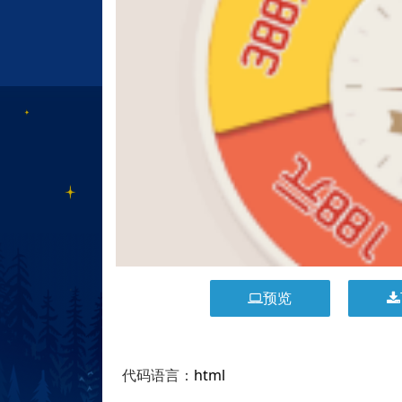
预览
代码语言：
html