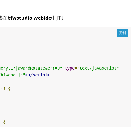
或在
bfwstudio webide
中打开
uery.17|awardRotate&err=0"
type
=
"text/javascript"
/bfwone.js"
></script>
()
{
)
{
请检查您的网络设置！'
);