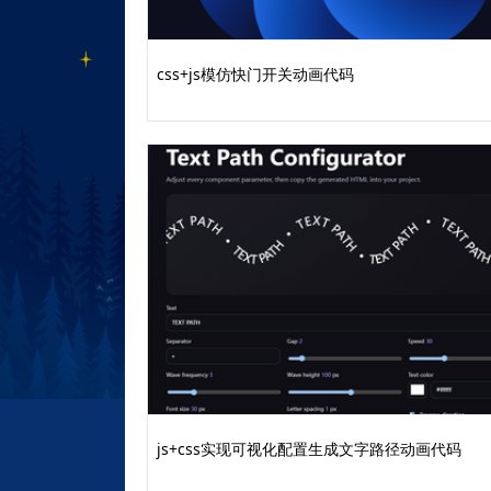
max-height
:
}
overflow
:
clip
;
css+js模仿快门开关动画代码
svg
{
path
{
will
}
}
}
}
</style>
</head>
<body
translate
=
"no"
>
js+css实现可视化配置生成文字路径动画代码
<svgWrapper>