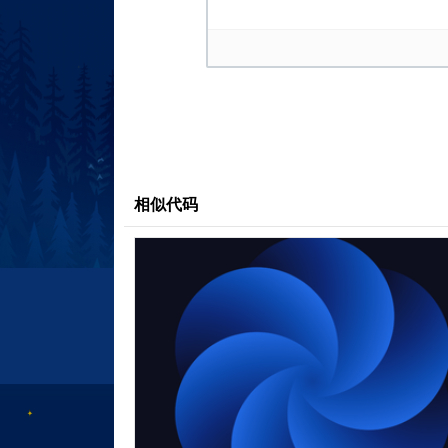
body
{
width
:
100vw
;
height
:
100vh
;
background-color
:
#dccebd
;
display
:
flex
;
justify-content
:
center
;
align-items
:
center
;
text-align
:
center
;
相似代码
svgWrapper
{
display
:
block
;
padding
:
15px
;
aspect-ratio
:
1
;
visibility
:
hidden
;
@media
(
orientation
:
width
:
100%
;
max-width
:
4
}
@media
(
orientation
:
height
:
100%