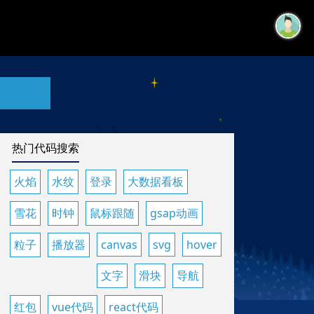
热门代码搜索
火焰
水纹
登录
大数据看板
雪花
时钟
鼠标跟随
gsap动画
粒子
播放器
canvas
svg
hover
文字
滑块
导航
红包
vue代码
react代码