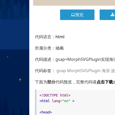
预览
代码语言：
html
所属分类：
动画
代码描述：gsap+MorphSVGPlugin
代码标签：
gsap
MorphSVGPlugin
海浪
下面为
部分
代码预览，完整代码请
点击下载
<!DOCTYPE html>
<html
lang
=
"en"
>
<head>