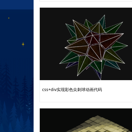
<svg version="1.1" id="svg1" vie
请登录后点击上方下载按钮下载查看
css+div实现彩色尖刺球动画代码