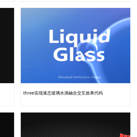
wBox="0 0 700 700" xmlns:xlink=&.........完整代码
three实现液态玻璃水滴融合交互效果代码