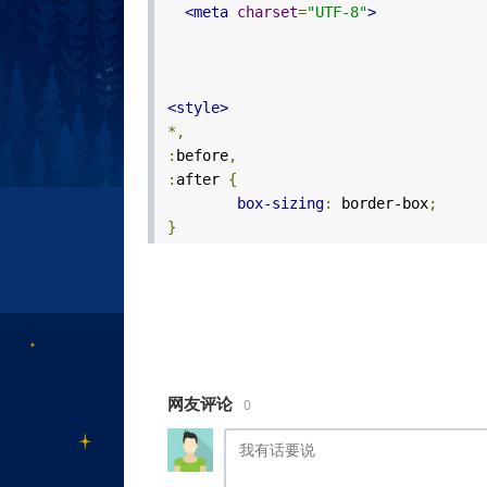
<meta
charset
=
"UTF-8"
>
<style>
*,
:
before
,
:
after
{
box-sizing
:
border-box
;
}
html
,
body
{
margin
:
0
;
padding
:
0px
;
overflow-x
:
clip
;
overscroll-behavior
:
none
;
网友评论
0
outline
:
0px
!important
;
}