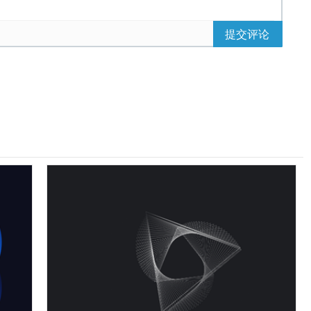
提交评论
landscape
)
{
00px
;
portrait
)
{
;