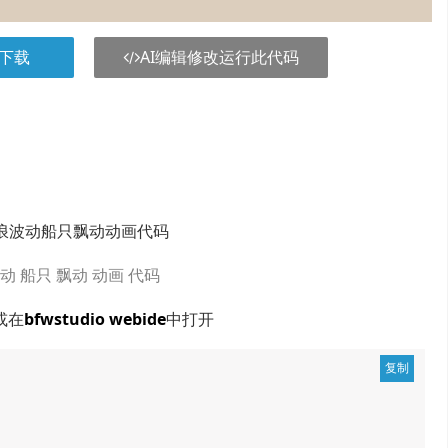
下载
AI编辑修改运行此代码
实现海浪波动船只飘动动画代码
波动
船只
飘动
动画
代码
或在
bfwstudio webide
中打开