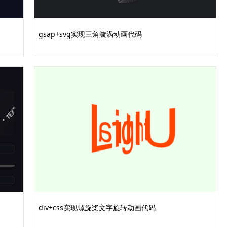
400px
;
gsap+svg实现三角漩涡动画代码
-change
:
auto
;
div+css实现螺旋桨文字旋转动画代码